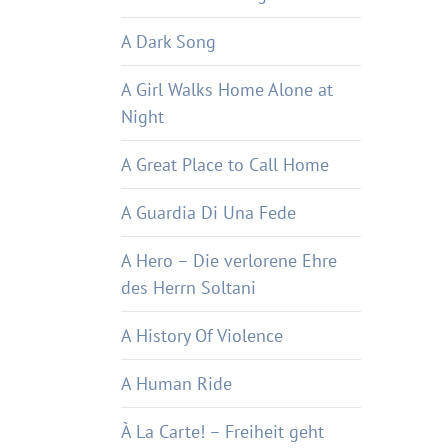
A Dark Song
A Girl Walks Home Alone at
Night
A Great Place to Call Home
A Guardia Di Una Fede
A Hero – Die verlorene Ehre
des Herrn Soltani
A History Of Violence
A Human Ride
À La Carte! – Freiheit geht