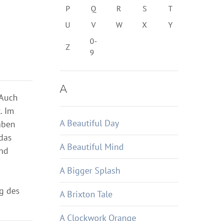
P
Q
R
S
T
U
V
W
X
Y
0-
Z
9
A
 Auch
. Im
A Beautiful Day
aben
 das
A Beautiful Mind
und
A Bigger Splash
g des
A Brixton Tale
A Clockwork Orange