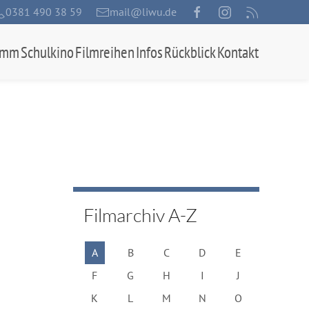
0381 490 38 59
mail@liwu.de
amm
Schulkino
Filmreihen
Infos
Rückblick
Kontakt
Filmarchiv A-Z
A
B
C
D
E
F
G
H
I
J
K
L
M
N
O