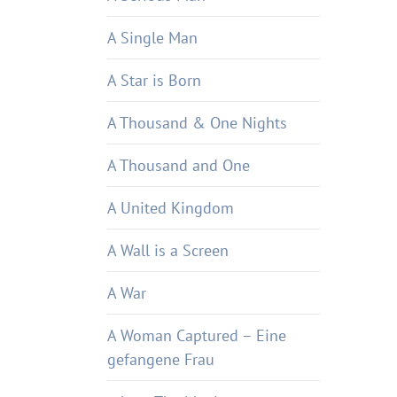
A Single Man
A Star is Born
A Thousand & One Nights
A Thousand and One
A United Kingdom
A Wall is a Screen
A War
A Woman Captured – Eine
gefangene Frau