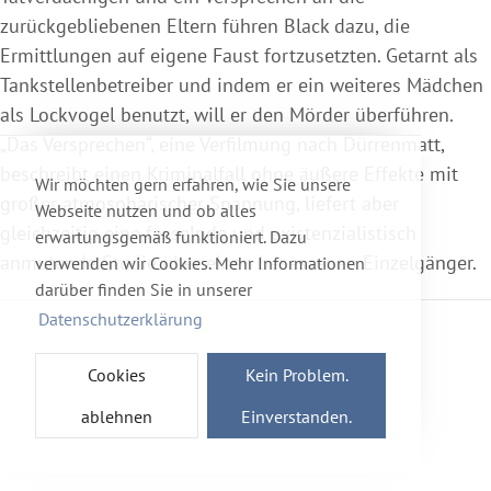
zurückgebliebenen Eltern führen Black dazu, die
Ermittlungen auf eigene Faust fortzusetzten. Getarnt als
Tankstellenbetreiber und indem er ein weiteres Mädchen
als Lockvogel benutzt, will er den Mörder überführen.
„Das Versprechen“, eine Verfilmung nach Dürrenmatt,
beschreibt einen Kriminalfall ohne äußere Effekte mit
Wir möchten gern erfahren, wie Sie unsere
großer atmosphärischer Spannung, liefert aber
Webseite nutzen und ob alles
gleichzeitig eine fesselnde und existenzialistisch
erwartungsgemäß funktioniert. Dazu
anmutende Studie über einen besessenen Einzelgänger.
verwenden wir Cookies. Mehr Informationen
darüber finden Sie in unserer
Datenschutzerklärung
Cookies
Kein Problem.
ablehnen
Einverstanden.