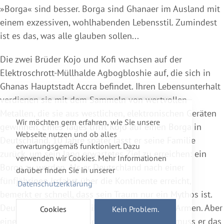
»Borga« sind besser. Borga sind Ghanaer im Ausland mit
einem exzessiven, wohlhabenden Lebensstil. Zumindest
ist es das, was alle glauben sollen...
Die zwei Brüder Kojo und Kofi wachsen auf der
Elektroschrott-Müllhalde Agbogbloshie auf, die sich in
Ghanas Hauptstadt Accra befindet. Ihren Lebensunterhalt
verdienen sie mit dem Sammeln von wertvollen
Metallen, die sie aus westlichen, elektronischen Geräten
Wir möchten gern erfahren, wie Sie unsere
gewinnen. Eines Tages trifft Kojo auf einen Borga in
Webseite nutzen und ob alles
Deutschland. 10 Jahre später lässt er seine Familie
erwartungsgemäß funktioniert. Dazu
zurück, um sein lang erwartetes Ziel zu erreichen: ein
verwenden wir Cookies. Mehr Informationen
Borga zu werden. Als er Deutschland nach einer
darüber finden Sie in unserer
fünfjährigen Irrfahrt über die Kontinente erreicht,
Datenschutzerklärung
bemerkt er schnell, dass sein Traum nur ein Mythos ist.
Deutschland empfängt ihn nicht mit offenen Armen. Aber
Cookies
Kein Problem.
eine Rückkehr kommt so nicht in Frage! Erst muss er das