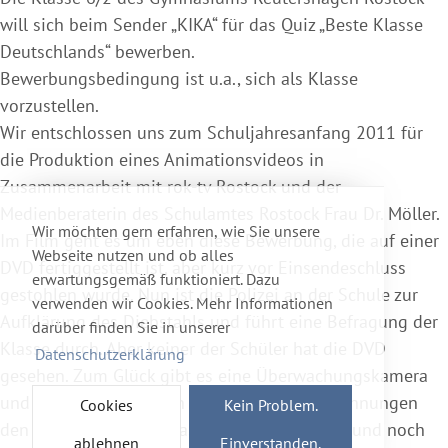
will sich beim Sender „KIKA“ für das Quiz „Beste Klasse
Deutschlands“ bewerben.
Bewerbungsbedingung ist u.a., sich als Klasse
vorzustellen.
Wir entschlossen uns zum Schuljahresanfang 2011 für
die Produktion eines Animationsvideos in
Zusammenarbeit mit rok-tv Rostock und der
Medienberaterin des Schulamtes Rostock Frau Dr. Möller.
Wir möchten gern erfahren, wie Sie unsere
Im Film geht es um eben diese Bewerbung, die auf einer
Webseite nutzen und ob alles
DVD fertiggestellt ist, aber kurz vor Einsendeschluss
erwartungsgemäß funktioniert. Dazu
gestohlen wurde. Nun ist die Polizei an der Schule zur
verwenden wir Cookies. Mehr Informationen
Aufklärung des Diebstahls und führt eine Befragung der
darüber finden Sie in unserer
Klasse durch. Aber keiner der Schüler hat die DVD
Datenschutzerklärung
gesehen. Zum Glück gibt es eine Überwachungskamera
und die Schüler können mit Hilfe der Aufzeichnungen
Cookies
Kein Problem.
den Dieb überführen, das Video sicherstellen und noch
ablehnen
Einverstanden.