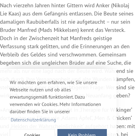
Nach vierzehn Jahren hinter Gittern wird Anker (Nikolaj
Lie Kaas) aus dem Gefängnis entlassen. Die Beute seines
damaligen Raubüberfalls ist nie aufgetaucht – nur sein
Bruder Manfred (Mads Mikkelsen) kennt das Versteck.
Doch in der Zwischenzeit hat Manfreds geistige
Verfassung stark gelitten, und die Erinnerungen an den
Verbleib des Geldes sind verschwommen. Gemeinsam
begeben sich die ungleichen Brüder auf eine Suche, die
mehr als nur eine Jagd nach der Beute wird. Während sie
sich durch ihre Vergangenheit und alte Wunden kämpfen,
Wir möchten gern erfahren, wie Sie unsere
stehen sie vor einer noch wichtigeren Frage: Wer sind sie
Webseite nutzen und ob alles
wirklich – und kann es für sie einen Neuanfang geben?
erwartungsgemäß funktioniert. Dazu
verwenden wir Cookies. Mehr Informationen
»Anders Thomas Jensen macht in ‚Therapie für Wikinger‘
darüber finden Sie in unserer
dort weiter, wo Filme wie ‚Adams Äpfel‘, ‚Men & Chicken‘
Datenschutzerklärung
und ‚Helden der Wahrscheinlichkeit‘ aufgehört haben: mit
viel schwarzem Humor und Geschmacklosigkeiten, bei
Cookies
Kein Problem.