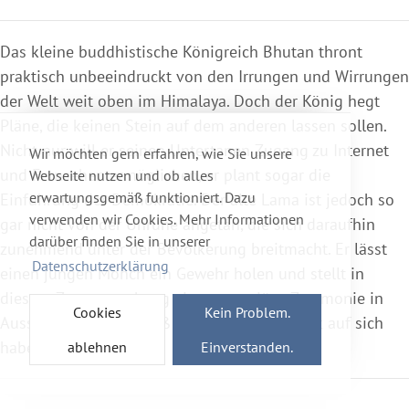
Das kleine buddhistische Königreich Bhutan thront
praktisch unbeeindruckt von den Irrungen und Wirrungen
der Welt weit oben im Himalaya. Doch der König hegt
Pläne, die keinen Stein auf dem anderen lassen sollen.
Nicht nur will er seinen Untertanen Zugang zu Internet
Wir möchten gern erfahren, wie Sie unsere
und Fernsehen ermöglichen, er plant sogar die
Webseite nutzen und ob alles
erwartungsgemäß funktioniert. Dazu
Einführung der Demokratie. Der alte Lama ist jedoch so
verwenden wir Cookies. Mehr Informationen
gar nicht von der Unruhe angetan, die sich daraufhin
darüber finden Sie in unserer
zunehmend unter der Bevölkerung breitmacht. Er lässt
Datenschutzerklärung
einen jungen Mönch ein Gewehr holen und stellt in
diesem Zusammenhang eine mysteriöse Zeremonie in
Cookies
Kein Problem.
Aussicht. Niemand weiß jedoch, was es damit auf sich
haben soll...
ablehnen
Einverstanden.