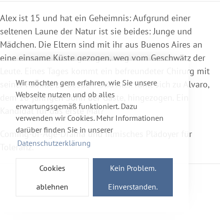
Alex ist 15 und hat ein Geheimnis: Aufgrund einer
seltenen Laune der Natur ist sie beides: Junge und
Mädchen. Die Eltern sind mit ihr aus Buenos Aires an
eine einsame Küste gezogen, weg vom Geschwätz der
Leute. Eines Tages kommt ein befreundeter Chirurg mit
Wir möchten gern erfahren, wie Sie unsere
seiner Familie zu Besuch. Und Alex fühlt sich zu Alvaro,
Webseite nutzen und ob alles
dem 16-jährigen Sohn der Gäste, hingezogen. Ein
erwartungsgemäß funktioniert. Dazu
Kandidat für das erste Mal?
verwenden wir Cookies. Mehr Informationen
darüber finden Sie in unserer
Coming-of-Age-Drama und filmisches Plädoyer für
Datenschutzerklärung
Toleranz.
Cookies
Kein Problem.
ablehnen
Einverstanden.