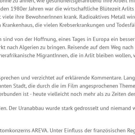
 - ohne zu ahnen, wie gesundheitsgefährdend ihre Arbeit m
n 1980er Jahren war die wirtschaftliche Blütezeit Arlits 
 viele ihre BewohnerInnen krank. Radioaktives Metall wi
en Krankenhaus, die vielen Krebserkrankungen und Todes
en sind von der Hoffnung, eines Tages in Europa ein bess
t nach Algerien zu bringen. Reisende auf dem Weg nach 
nerafrikanische MigrantInnen, die in Arlit bleiben wollen,
t sprechen und verzichtet auf erklärende Kommentare. L
nnten Stadt, die durch die im Film angesprochenen The
unden ist - heute vielleicht noch mehr als zu Zeiten der
den. Der Uranabbau wurde stark gedrosselt und niemand wu
Atomkonzerns AREVA. Unter Einfluss der französischen Re