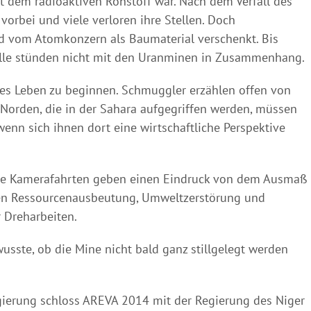
it dem radioaktiven Rohstoff war. Nach dem Verfall des
vorbei und viele verloren ihre Stellen. Doch
rd vom Atomkonzern als Baumaterial verschenkt. Bis
fälle stünden nicht mit den Uranminen in Zusammenhang.
eres Leben zu beginnen. Schmuggler erzählen offen von
Norden, die in der Sahara aufgegriffen werden, müssen
 wenn sich ihnen dort eine wirtschaftliche Perspektive
ange Kamerafahrten geben einen Eindruck von dem Ausmaß
men Ressourcenausbeutung, Umweltzerstörung und
 Dreharbeiten.
sste, ob die Mine nicht bald ganz stillgelegt werden
gierung schloss AREVA 2014 mit der Regierung des Niger