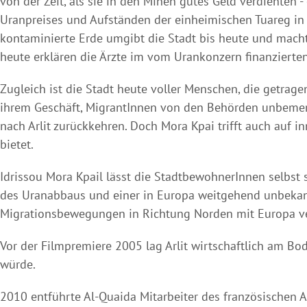
von der Zeit, als sie in den Minen gutes Geld verdienten
Uranpreises und Aufständen der einheimischen Tuareg in de
kontaminierte Erde umgibt die Stadt bis heute und macht
heute erklären die Ärzte im vom Urankonzern finanziert
Zugleich ist die Stadt heute voller Menschen, die getrag
ihrem Geschäft, MigrantInnen von den Behörden unbemerk
nach Arlit zurückkehren. Doch Mora Kpai trifft auch auf in
bietet.
Idrissou Mora Kpail lässt die StadtbewohnerInnen selbs
des Uranabbaus und einer in Europa weitgehend unbeka
Migrationsbewegungen in Richtung Norden mit Europa verb
Vor der Filmpremiere 2005 lag Arlit wirtschaftlich am Bo
würde.
2010 entführte Al-Quaida Mitarbeiter des französischen 