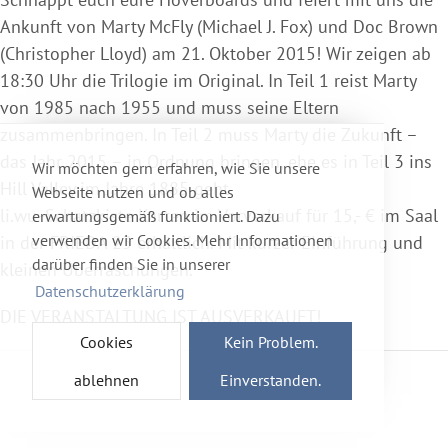
Ankunft von Marty McFly (Michael J. Fox) und Doc Brown
(Christopher Lloyd) am 21. Oktober 2015! Wir zeigen ab
18:30 Uhr die Trilogie im Original. In Teil 1 reist Marty
von 1985 nach 1955 und muss seine Eltern
zusammenbringen. In Teil 2 muss Marty die Zukunft –
das Jahr 2015 – in Ordnung bringen, ehe es in Teil 3 ins
Wir möchten gern erfahren, wie Sie unsere
Hill Valley im Jahre 1885 geht.
Webseite nutzen und ob alles
li.wu.-Schatzkiste Karten im Vorverkauf für 15,- € im Saal
erwartungsgemäß funktioniert. Dazu
verwenden wir Cookies. Mehr Informationen
in der FRIEDA 23 erhältlich. Mit kurzer Einführung und
darüber finden Sie in unserer
kleinen Überraschungen.
Datenschutzerklärung
DIE VERANSTALTUNG IST AUSVERKAUFT!
Cookies
Kein Problem.
ablehnen
Einverstanden.