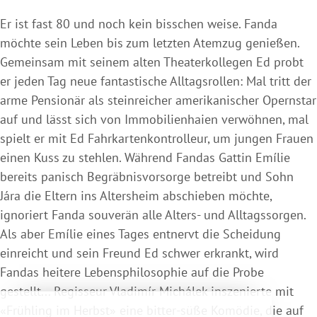
Er ist fast 80 und noch kein bisschen weise. Fanda
möchte sein Leben bis zum letzten Atemzug genießen.
Gemeinsam mit seinem alten Theaterkollegen Ed probt
er jeden Tag neue fantastische Alltagsrollen: Mal tritt der
arme Pensionär als steinreicher amerikanischer Opernstar
auf und lässt sich von Immobilienhaien verwöhnen, mal
spielt er mit Ed Fahrkartenkontrolleur, um jungen Frauen
einen Kuss zu stehlen. Während Fandas Gattin Emílie
bereits panisch Begräbnisvorsorge betreibt und Sohn
Jára die Eltern ins Altersheim abschieben möchte,
ignoriert Fanda souverän alle Alters- und Alltagssorgen.
Als aber Emílie eines Tages entnervt die Scheidung
einreicht und sein Freund Ed schwer erkrankt, wird
Fandas heitere Lebensphilosophie auf die Probe
gestellt... Regisseur Vladimír Michálek inszenierte mit
«Frühling im Herbst» eine bitter-süße Komödie, die auf