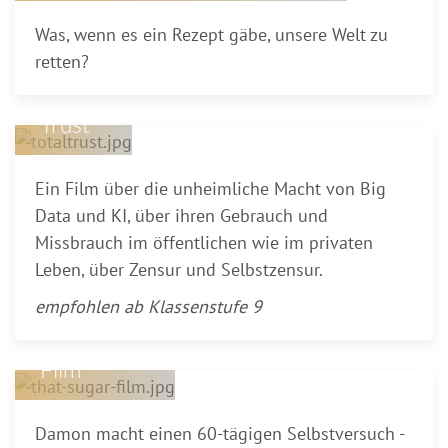
Was, wenn es ein Rezept gäbe, unsere Welt zu
retten?
Total
Trust
Ein Film über die unheimliche Macht von Big
Data und KI, über ihren Gebrauch und
Missbrauch im öffentlichen wie im privaten
Leben, über Zensur und Selbstzensur.
Voll
verzuckert –
empfohlen ab Klassenstufe 9
That Sugar
Film
Damon macht einen 60-tägigen Selbstversuch -