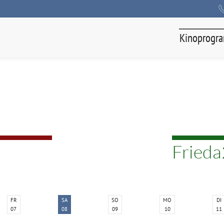
Kinoprogr
Fried
FR
SA
SO
MO
DI
07
08
09
10
11