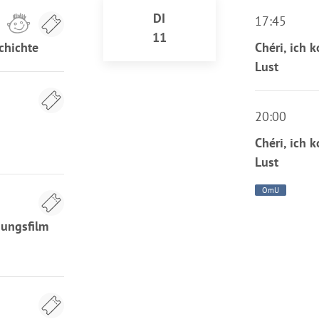
DI
17:45
11
chichte
Chéri, ich 
Lust
20:00
Chéri, ich 
Lust
OmU
hungsfilm