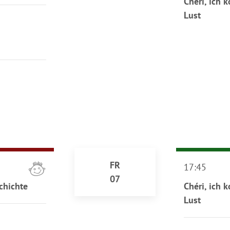
Chéri, ich 
Lust
FR
17:45
07
chichte
Chéri, ich 
Lust