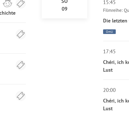
SO
15:45
09
Filmreihe: Q
chichte
Die letzte
OmU
17:45
Chéri, ich 
Lust
20:00
Chéri, ich 
Lust