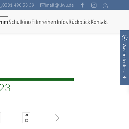
0381 490 38 59
mail@liwu.de
amm
Schulkino
Filmreihen
Infos
Rückblick
Kontakt
Was bedeutet …
a23
MI
12