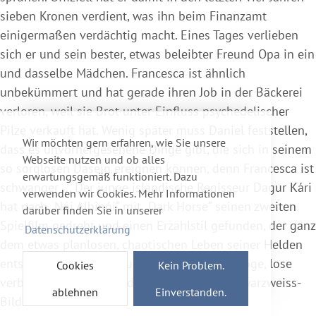
sieben Kronen verdient, was ihn beim Finanzamt
einigermaßen verdächtig macht. Eines Tages verlieben
sich er und sein bester, etwas beleibter Freund Opa in ein
und dasselbe Mädchen. Francesca ist ähnlich
unbekümmert und hat gerade ihren Job in der Bäckerei
verloren, weil sie Brot unter Einfluss psychedelischer
Pilze verkauft hat. Wenig später muss Daniel feststellen,
Wir möchten gern erfahren, wie Sie unsere
dass es unvorhergesehene Dinge gibt, die sich in seinem
Webseite nutzen und ob alles
so sorglosen Dasein ereignen können, denn Francesca ist
erwartungsgemäß funktioniert. Dazu
schwanger ... Der junge isländische Regisseur Dagur Kári
verwenden wir Cookies. Mehr Informationen
hat nach „Nói Albinói“ mit „Dark Horse“ seinen zweiten
darüber finden Sie in unserer
Spielfilm gedreht und einen Erzählstil gefunden, der ganz
Datenschutzerklärung
dem etwas planlosen, chaotischen Leben seiner Helden
entspricht: Trockener Humor, lakonische Dialoge, lose
Cookies
Kein Problem.
verbundene Szenen, gedreht in spröden Schwarzweiss-
ablehnen
Einverstanden.
Bildern.