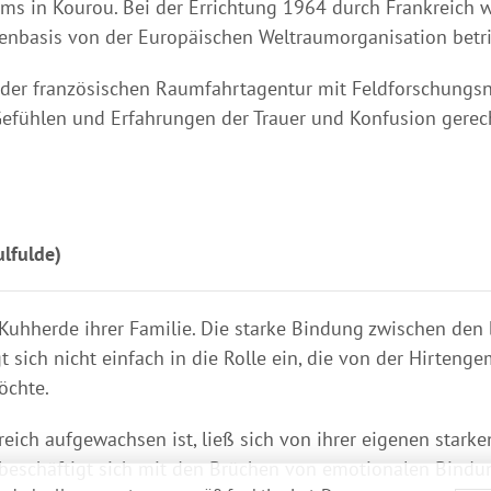
ms in Kourou. Bei der Errichtung 1964 durch Frankreic
tenbasis von der Europäischen Weltraumorganisation betri
 der französischen Raumfahrtagentur mit Feldforschungsn
Gefühlen und Erfahrungen der Trauer und Konfusion gerech
lfulde)
 Kuhherde ihrer Familie. Die starke Bindung zwischen de
sich nicht einfach in die Rolle ein, die von der Hirtengem
möchte.
eich aufgewachsen ist, ließ sich von ihrer eigenen starken
Sy beschäftigt sich mit den Brüchen von emotionalen Bin