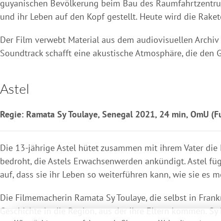
guyanischen Bevölkerung beim Bau des Raumfahrtzentru
und ihr Leben auf den Kopf gestellt. Heute wird die Rake
Der Film verwebt Material aus dem audiovisuellen Archiv
Soundtrack schafft eine akustische Atmosphäre, die den 
Astel
Regie: Ramata Sy Toulaye, Senegal 2021, 24 min, OmU (Fu
Die 13-jährige Astel hütet zusammen mit ihrem Vater die
bedroht, die Astels Erwachsenwerden ankündigt. Astel fügt 
auf, dass sie ihr Leben so weiterführen kann, wie sie es 
Die Filmemacherin Ramata Sy Toulaye, die selbst in Frankr
Geschichte in die Region, aus der ihre Eltern kommen. 