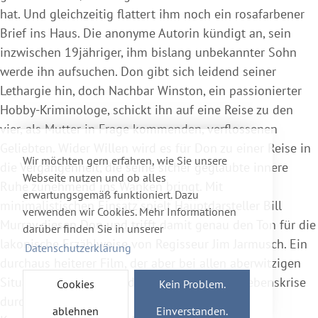
hat. Und gleichzeitig flattert ihm noch ein rosafarbener
Brief ins Haus. Die anonyme Autorin kündigt an, sein
inzwischen 19jähriger, ihm bislang unbekannter Sohn
werde ihn aufsuchen. Don gibt sich leidend seiner
Lethargie hin, doch Nachbar Winston, ein passionierter
Hobby-Kriminologe, schickt ihn auf eine Reise zu den
vier, als Mutter in Frage kommenden, verflossenen
Geliebten. Wider Willen wird es für Don zu einer Reise in
Wir möchten gern erfahren, wie Sie unsere
die Vergangenheit, die seine sicher geglaubte innere
Webseite nutzen und ob alles
Ruhe zunehmend ins Wanken bringt. Mit
erwartungsgemäß funktioniert. Dazu
minimalistischen Einsatz spielt Hauptdarsteller Bill
verwenden wir Cookies. Mehr Informationen
Murray diesen Don und trifft damit genau den Ton für die
darüber finden Sie in unserer
lakonische Erzählweise von Regisseur Jim Jarmusch. Ein
Datenschutzerklärung
durchaus heiterer Film, der aber bei allen aberwitzigen
Situationen die Abgründe einer handfesten Lebenskrise
Cookies
Kein Problem.
durchschimmern lässt.
ablehnen
Einverstanden.