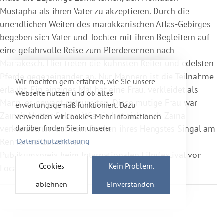
Mustapha als ihren Vater zu akzeptieren. Durch die
unendlichen Weiten des marokkanischen Atlas-Gebirges
begeben sich Vater und Tochter mit ihren Begleitern auf
eine gefahrvolle Reise zum Pferderennen nach
Marrakesch. Hier treten die kühnsten Reiter und edelsten
Pferde gegeneinander an. Nur Männern ist die Teilnahme
Wir möchten gern erfahren, wie Sie unsere
erlaubt. Ein einziges Mal hat eine Frau, verkleidet als
Webseite nutzen und ob alles
Mann, es gewagt mitzureiten. Diese mutige Frau war
erwartungsgemäß funktioniert. Dazu
Zaïna’s Mutter Selma. Wie sie hat sich auch Zaïna
verwenden wir Cookies. Mehr Informationen
darüber finden Sie in unserer
verkleidet, um auf dem Rücken ihres Hengstes Singal am
Datenschutzerklärung
Rennen teilzunehmen.
Publikumspreis beim Internationalen Filmfestival von
Cookies
Kein Problem.
Locarno.
ablehnen
Einverstanden.