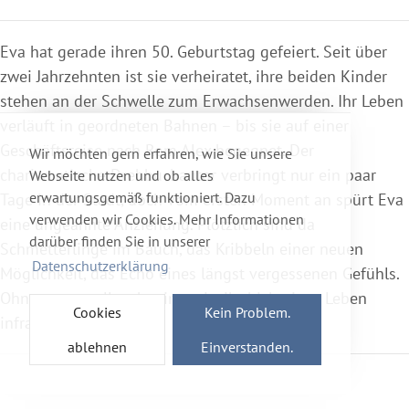
Eva hat gerade ihren 50. Geburtstag gefeiert. Seit über
zwei Jahrzehnten ist sie verheiratet, ihre beiden Kinder
stehen an der Schwelle zum Erwachsenwerden. Ihr Leben
verläuft in geordneten Bahnen – bis sie auf einer
Geschäftsreise nach Rom Alex begegnet. Der
Wir möchten gern erfahren, wie Sie unsere
charismatische Drehbuchautor verbringt nur ein paar
Webseite nutzen und ob alles
erwartungsgemäß funktioniert. Dazu
Tage in der Stadt, doch vom ersten Moment an spürt Eva
verwenden wir Cookies. Mehr Informationen
eine ungeahnte Anziehung. Plötzlich sind da
darüber finden Sie in unserer
Schmetterlinge im Bauch, das Kribbeln einer neuen
Datenschutzerklärung
Möglichkeit, das Echo eines längst vergessenen Gefühls.
Ohne es zu wollen, beginnt sie, ihr bisheriges Leben
Cookies
Kein Problem.
infrage zu stellen.
ablehnen
Einverstanden.