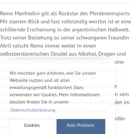
Remo Manfredini gilt als Rockstar des Pferderennsports.
Mit starrem Blick und fast vollständig wortlos ist er eine
schillernde Erscheinung in der argentinischen Halbwelt.
Trotz seiner Beziehung zu seiner schwangeren Freundin
Abril rutscht Remo immer weiter in einen
selbstzerstörerischen Strudel aus Alkohol, Drogen und
emotionaler Entfremdung. Darunter leidet auch seine
Karriere als Jockey, doch ans Aufhören ist nicht zu
Wir möchten gern erfahren, wie Sie unsere
denken. Remo steht tief in der Schuld des
Webseite nutzen und ob alles
Gangsterbosses Sirena, der ihm eine letzte Chance
erwartungsgemäß funktioniert. Dazu
einräumt, mit einem entscheidenden Pferderennen sein
verwenden wir Cookies. Mehr Informationen
darüber finden Sie in unserer
Geld zurückzuzahlen. Doch das wichtige Event endet im
Datenschutzerklärung
Desaster und wird zum Beginn eines surrealen
Selbstfindungsprozesses. Eine absurde Odyssee voller
Cookies
Kein Problem.
skurriler Begegnungen nimmt ihren Lauf…