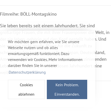
Filmreihe: BÖLL-Montagskino
Sie leben bereits seit einem Jahrhundert. Sie sind
großartige Frauen, die mit ihrer Frauenpower die Welt, in
der sie leben, gehörig auf den Kopf gestellt haben. Und
Wir möchten gern erfahren, wie Sie unsere
sie werden nicht müde, Pläne für die Zukunft zu
Webseite nutzen und ob alles
schmieden. Sie kommen aus Kuba, Japan, Deutschland,
erwartungsgemäß funktioniert. Dazu
Amerika und Polen und geben mit ihren faszinierenden
verwenden wir Cookies. Mehr Informationen
darüber finden Sie in unserer
Lebensgeschichten einem rastlosen Jahrhundert eine
Datenschutzerklärung
weibliche Perspektive.
Cookies
Kein Problem.
ablehnen
Einverstanden.