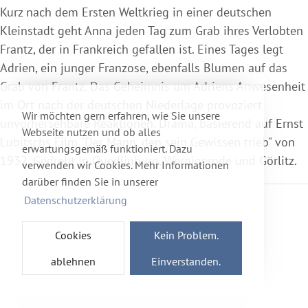
Kurz nach dem Ersten Weltkrieg in einer deutschen
Kleinstadt geht Anna jeden Tag zum Grab ihres Verlobten
Frantz, der in Frankreich gefallen ist. Eines Tages legt
Adrien, ein junger Franzose, ebenfalls Blumen auf das
Grab von Frantz. Das Geheimnis um Adriens Anwesenheit
im Ort nach der deutschen Niederlage provoziert
Wir möchten gern erfahren, wie Sie unsere
unvorhersehbare Reaktionen. Drama, basierend auf Ernst
Webseite nutzen und ob alles
Lubitschs Film "Der Mann, den sein Gewissen trieb" von
erwartungsgemäß funktioniert. Dazu
1932. Gedreht in Quedlinburg, Wernigerode und Görlitz.
verwenden wir Cookies. Mehr Informationen
darüber finden Sie in unserer
Datenschutzerklärung
Cookies
Kein Problem.
ablehnen
Einverstanden.