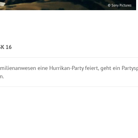
© Sony Pictures
SK 16
ilienanwesen eine Hurrikan-Party feiert, geht ein Partysp
n.