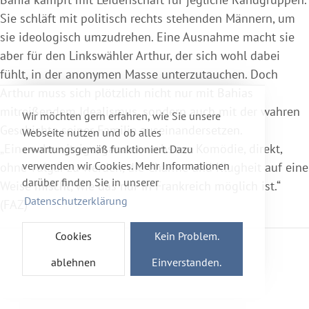
Sie schläft mit politisch rechts stehenden Männern, um
sie ideologisch umzudrehen. Eine Ausnahme macht sie
aber für den Linkswähler Arthur, der sich wohl dabei
fühlt, in der anonymen Masse unterzutauchen. Doch
Arthur muss sich plötzlich nicht nur mit Bahias
mitreißendem Idealismus, sondern auch mit der wahren
Wir möchten gern erfahren, wie Sie unsere
Geschichte seiner Familie auseinandersetzen.
Webseite nutzen und ob alles
„Eine sehr witzige, ganz erwachsene Komödie, direkt,
erwartungsgemäß funktioniert. Dazu
verwenden wir Cookies. Mehr Informationen
ohne vulgär zu werden, die Charme und Klugheit auf eine
darüber finden Sie in unserer
Weise mischt, wie das nur in Frankreich möglich ist.“
Datenschutzerklärung
(FAZ)
Cookies
Kein Problem.
ablehnen
Einverstanden.