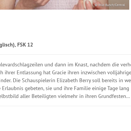
© Wild Bunch/Central
lisch), FSK 12
oulevardschlagzeilen und dann im Knast, nachdem die verh
ch ihrer Entlassung hat Gracie ihren inzwischen volljähri
nder. Die Schauspielerin Elizabeth Berry soll bereits in
e Erlaubnis gebeten, sie und ihre Familie einige Tage lang
elbstbild aller Beteiligten vielmehr in ihren Grundfesten…