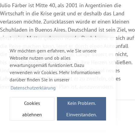
Julio Färber ist Mitte 40, als 2001 in Argentinien die
Wirtschaft in die Krise gerät und er deshalb das Land
verlassen möchte. Zurücklassen würde er einen kleinen
Schuhladen in Buenos Aires. Deutschland ist sein Ziel, wo
einst seine Mutter geboren wurde. Doch bevor er sich auf
die Reise machen kann, lernt er durch einen Autounfall
Wir möchten gern erfahren, wie Sie unsere
die Taxifahrerin Mariela kennen. Lange dauert es nicht,
Webseite nutzen und ob alles
bis sich die beiden gegenseitig in ihre Herzen schließen.
erwartungsgemäß funktioniert. Dazu
Und auch Julios Band bekommt noch einmal neues
verwenden wir Cookies. Mehr Informationen
Leben eingehaucht. So beginnt er zu zweifeln, ob es
darüber finden Sie in unserer
immer noch so ein guter Plan ist, auszuwandern.
Datenschutzerklärung
Cookies
Kein Problem.
ablehnen
Einverstanden.