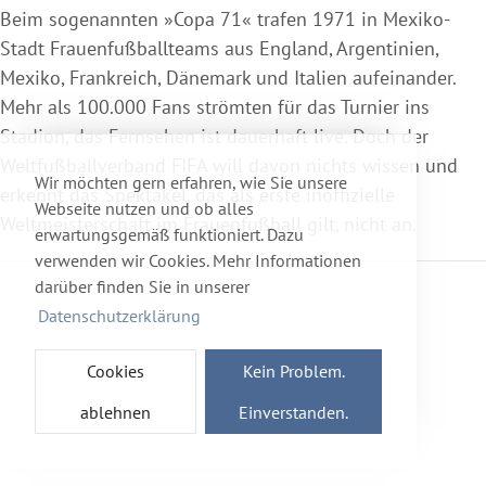
Beim sogenannten »Copa 71« trafen 1971 in Mexiko-
Stadt Frauenfußballteams aus England, Argentinien,
Mexiko, Frankreich, Dänemark und Italien aufeinander.
Mehr als 100.000 Fans strömten für das Turnier ins
Stadion, das Fernsehen ist dauerhaft live. Doch der
Weltfußballverband FIFA will davon nichts wissen und
Wir möchten gern erfahren, wie Sie unsere
erkennt das Spektakel, das als erste inoffizielle
Webseite nutzen und ob alles
Weltmeisterschaft im Frauenfußball gilt, nicht an.
erwartungsgemäß funktioniert. Dazu
verwenden wir Cookies. Mehr Informationen
darüber finden Sie in unserer
Datenschutzerklärung
Cookies
Kein Problem.
ablehnen
Einverstanden.