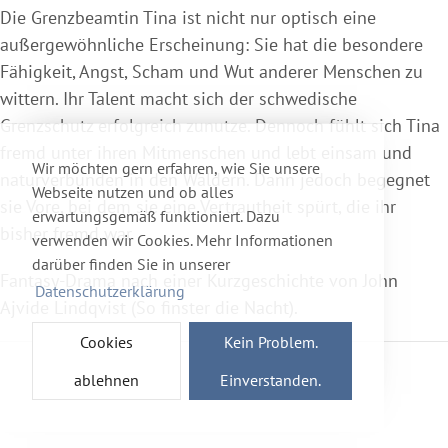
Die Grenzbeamtin Tina ist nicht nur optisch eine
außergewöhnliche Erscheinung: Sie hat die besondere
Fähigkeit, Angst, Scham und Wut anderer Menschen zu
wittern. Ihr Talent macht sich der schwedische
Grenzschutz erfolgreich zunutze. Dennoch fühlt sich Tina
fremd unter ihren Mitmenschen und lebt einsam und
Wir möchten gern erfahren, wie Sie unsere
naturverbunden in den Wäldern. Dann jedoch begegnet
Webseite nutzen und ob alles
sie Vore, bei dem sie eine Vertrautheit spürt, die ihr
erwartungsgemäß funktioniert. Dazu
bisher fremd war.
verwenden wir Cookies. Mehr Informationen
darüber finden Sie in unserer
Fantasy-Drama nach einer Kurzgeschichte von John
Datenschutzerklärung
Ajvide Lindqvist (So finster die Nacht).
Cookies
Kein Problem.
ablehnen
Einverstanden.