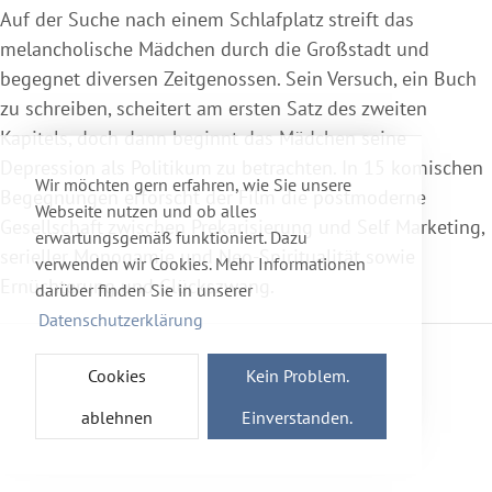
Auf der Suche nach einem Schlafplatz streift das
melancholische Mädchen durch die Großstadt und
begegnet diversen Zeitgenossen. Sein Versuch, ein Buch
zu schreiben, scheitert am ersten Satz des zweiten
Kapitels, doch dann beginnt das Mädchen seine
Depression als Politikum zu betrachten. In 15 komischen
Wir möchten gern erfahren, wie Sie unsere
Begegnungen erforscht der Film die postmoderne
Webseite nutzen und ob alles
Gesellschaft zwischen Prekarisierung und Self Marketing,
erwartungsgemäß funktioniert. Dazu
serieller Monogamie und Neo-Spiritualität sowie
verwenden wir Cookies. Mehr Informationen
Ernüchterung und Glückszwang.
darüber finden Sie in unserer
Datenschutzerklärung
Cookies
Kein Problem.
ablehnen
Einverstanden.