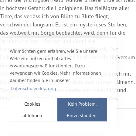
in höchster Gefahr: die Honigbiene. Das fleißigste aller
Tiere, das verlässlich von Blüte zu Blüte fliegt,
verschwindet langsam. Es ist ein mysteriöses Sterben,
das weltweit mit Sorge beobachtet wird, denn für die
Vermehrung von Pflanzen und damit die
Nahrungsmittelerzeugung ist sie unerlässlich. Der
Wir möchten gern erfahren, wie Sie unsere
Dokumentarfilm entführt in das faszinierende Universum
Webseite nutzen und ob alles
der Biene.
erwartungsgemäß funktioniert. Dazu
verwenden wir Cookies. Mehr Informationen
Am 30.11. um 19 Uhr anschließendes Filmgespräch mit
darüber finden Sie in unserer
Dr. Ursula Karlowski, BUND Rostock und Torsten Ellmann,
Datenschutzerklärung
Vorsitzender des Landesverbandes der Imker M/V und
Mitglied im Vorstand des Deutschen Imkerbundes.
Cookies
Kein Problem.
ablehnen
Einverstanden.