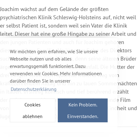
Joachim wächst auf dem Gelände der größten
psychiatrischen Klinik Schleswig-Holsteins auf, nicht weil
er selbst Patient ist, sondern weil sein Vater die Klinik
leitet. Dieser hat eine große Hingabe zu seiner Arbeit und
den jungen Patienten und auch für Joachim gehören
diese quasi zur Familie. Als jüngster Sohn des Direktors
Wir möchten gern erfahren, wie Sie unsere
sucht er oft Zuflucht bei ihnen, denn seine älteren Brüder
Webseite nutzen und ob alles
erwartungsgemäß funktioniert. Dazu
ärgern ihn gerne bis zum Tobsuchtsanfall. Die Mutter der
verwenden wir Cookies. Mehr Informationen
drei Jungen sehnt sich Aquarelle malend weg vom
darüber finden Sie in unserer
kräftezehrendem Alltag und hin zu lauen Sommernächten
Datenschutzerklärung
in Italien. Irrsinnig komisch und tief berührend erzählt
der auf dem autobiografischen Roman basierende Film
Cookies
Kein Problem.
von Joachim Meyerhoffs außergewöhnlicher Kindheit und
Jugend in der alten BRD.
ablehnen
Einverstanden.