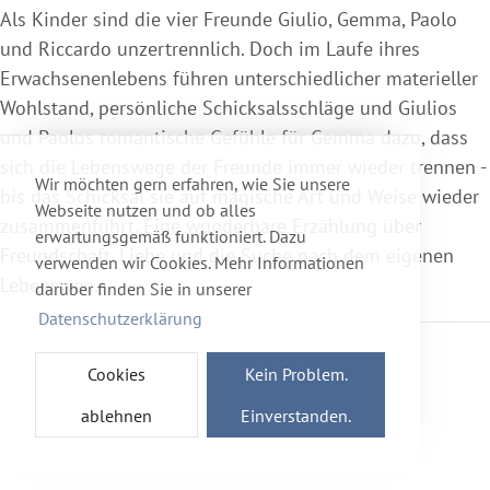
Als Kinder sind die vier Freunde Giulio, Gemma, Paolo
und Riccardo unzertrennlich. Doch im Laufe ihres
Erwachsenenlebens führen unterschiedlicher materieller
Wohlstand, persönliche Schicksalsschläge und Giulios
und Paolos romantische Gefühle für Gemma dazu, dass
sich die Lebenswege der Freunde immer wieder trennen -
Wir möchten gern erfahren, wie Sie unsere
bis das Schicksal sie auf magische Art und Weise wieder
Webseite nutzen und ob alles
zusammenführt. Eine wunderbare Erzählung über
erwartungsgemäß funktioniert. Dazu
Freundschaft, Liebe und die Suche nach dem eigenen
verwenden wir Cookies. Mehr Informationen
Lebensweg.
darüber finden Sie in unserer
Datenschutzerklärung
Cookies
Kein Problem.
ablehnen
Einverstanden.