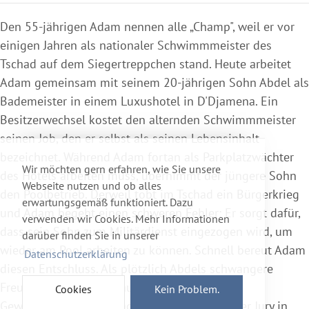
Den 55-jährigen Adam nennen alle „Champ", weil er vor
einigen Jahren als nationaler Schwimmmeister des
Tschad auf dem Siegertreppchen stand. Heute arbeitet
Adam gemeinsam mit seinem 20-jährigen Sohn Abdel als
Bademeister in einem Luxushotel in D'Djamena. Ein
Besitzerwechsel kostet den alternden Schwimmmeister
seinen Job, den er selbst als seinen Lebensinhalt
bezeichnet. Während Adam fortan als Parkplatzwächter
Wir möchten gern erfahren, wie Sie unsere
des Hotels arbeiten muss, übernimmt der jüngere Sohn
Webseite nutzen und ob alles
den Poolbetrieb. Derweil tobt im Tschad ein Bürgerkrieg
erwartungsgemäß funktioniert. Dazu
und Adam begeht einen schweren Fehler: Er sorgt dafür,
verwenden wir Cookies. Mehr Informationen
dass sein Sohn zum Militärdienst eingezogen wird, um
darüber finden Sie in unserer
wieder am Pool arbeiten zu können. Schnell bereut Adam
Datenschutzerklärung
diesen Entschluss. Als plötzlich Abdels schwangere
Freundin Djeneba auftaucht, werden seine
Cookies
Kein Problem.
Gewissensbisse unerträglich... Großer Preis der Jury in