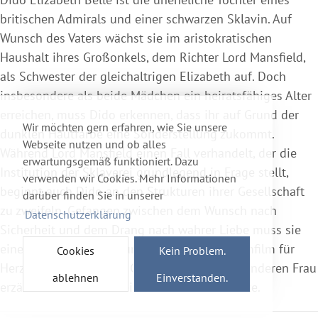
britischen Admirals und einer schwarzen Sklavin. Auf
Wunsch des Vaters wächst sie im aristokratischen
Haushalt ihres Großonkels, dem Richter Lord Mansfield,
als Schwester der gleichaltrigen Elizabeth auf. Doch
insbesondere als beide Mädchen ein heiratsfähiges Alter
erreichen, muss Dido erkennen, dass ihr auf Grund der
Wir möchten gern erfahren, wie Sie unsere
dunklen Hautfarbe eine Sonderstellung zukommt.
Webseite nutzen und ob alles
Während Lord Mansfield einen Fall verhandelt, der die
erwartungsgemäß funktioniert. Dazu
Institution der Sklaverei grundlegend in Frage stellt,
verwenden wir Cookies. Mehr Informationen
beginnt auch Dido an den Strukturen ihrer Gesellschaft
darüber finden Sie in unserer
zu zweifeln. Gefangen zwischen dem Wunsch nach
Datenschutzerklärung
Sicherheit und dem Drang nach wahrer Liebe muss sie
eine mutige Entscheidung treffen. Ein Kostümfilm für
Cookies
Kein Problem.
Herz und Seele, der die Geschichte einer besonderen Frau
ablehnen
Einverstanden.
erzählt. Basierend auf einer wahren Geschichte.