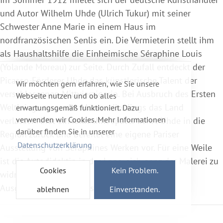
und Autor Wilhelm Uhde (Ulrich Tukur) mit seiner
Schwester Anne Marie in einem Haus im
nordfranzösischen Senlis ein. Die Vermieterin stellt ihm
als Haushaltshilfe die Einheimische Séraphine Louis
(Yolande Moreau) zur Seite. Durch Zufall entdeckt der
Picasso-Förderer Uhde das künstlerische Talent der
Wir möchten gern erfahren, wie Sie unsere
verschlossenen Mittvierzigerin. Bei Ausbruch des Ersten
Webseite nutzen und ob alles
Weltkriegs muss der Mäzen allerdings das Land
erwartungsgemäß funktioniert. Dazu
verwenden wir Cookies. Mehr Informationen
verlassen. Erst ein Jahrzehnt später kehrt Uhde in die
darüber finden Sie in unserer
Region zurück und bereitet eine eigene Pariser
Datenschutzerklärung
Ausstellung von Séraphines Werken vor. Für eine Weile
ist die Autodidaktin in der Lage, sich ganz der Malerei zu
Cookies
Kein Problem.
widmen...
Ausgezeichnet mit 7 Césars.
ablehnen
Einverstanden.