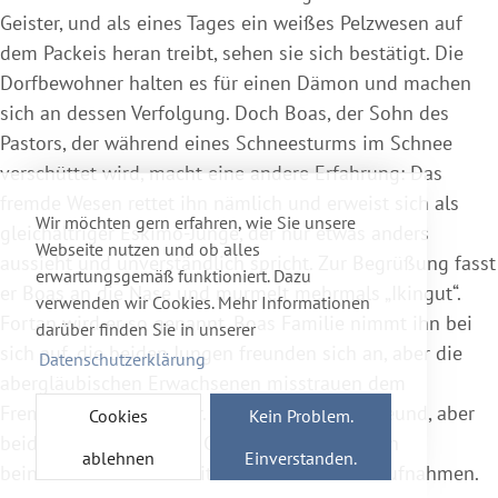
Geister, und als eines Tages ein weißes Pelzwesen auf
dem Packeis heran treibt, sehen sie sich bestätigt. Die
Dorfbewohner halten es für einen Dämon und machen
sich an dessen Verfolgung. Doch Boas, der Sohn des
Pastors, der während eines Schneesturms im Schnee
verschüttet wird, macht eine andere Erfahrung: Das
fremde Wesen rettet ihn nämlich und erweist sich als
Wir möchten gern erfahren, wie Sie unsere
gleichaltriger Eskimo-Junge, der nur etwas anders
Webseite nutzen und ob alles
aussieht und unverständlich spricht. Zur Begrüßung fasst
erwartungsgemäß funktioniert. Dazu
er Boas an die Nase und murmelt mehrmals „Ikingut“.
verwenden wir Cookies. Mehr Informationen
Fortan wird er so genannt. Boas Familie nimmt ihn bei
darüber finden Sie in unserer
sich auf, die beiden Jungen freunden sich an, aber die
Datenschutzerklärung
abergläubischen Erwachsenen misstrauen dem
Fremdling nach wie vor. Boas hilft seinem Freund, aber
Cookies
Kein Problem.
beide geraten in große Gefahr. „Ikingut“ ist ein
ablehnen
Einverstanden.
beindruckender Film mit tollen Landschaftsaufnahmen.