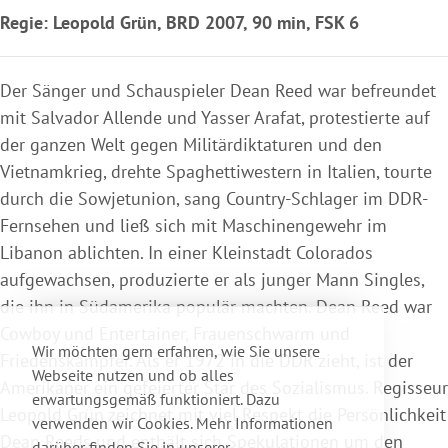
Regie: Leopold Grün, BRD 2007, 90 min, FSK 6
Der Sänger und Schauspieler Dean Reed war befreundet
mit Salvador Allende und Yasser Arafat, protestierte auf
der ganzen Welt gegen Militärdiktaturen und den
Vietnamkrieg, drehte Spaghettiwestern in Italien, tourte
durch die Sowjetunion, sang Country-Schlager im DDR-
Fernsehen und ließ sich mit Maschinengewehr im
Libanon ablichten. In einer Kleinstadt Colorados
aufgewachsen, produzierte er als junger Mann Singles,
die ihn in Südamerika populär machten. Dean Reed war
Cowboy und Entertainer, Frauenschwarm und
Wir möchten gern erfahren, wie Sie unsere
Friedenskämpfer. Als er 1972 in die DDR zieht, ist der
Webseite nutzen und ob alles
Amerikaner ein gefeierter Star des Sozialismus. Regisseur
erwartungsgemäß funktioniert. Dazu
Leopold Grün zeichnet mit viel Respekt die Persönlichkeit
verwenden wir Cookies. Mehr Informationen
Dean Reeds und enthält sich Spekulationen um den
darüber finden Sie in unserer