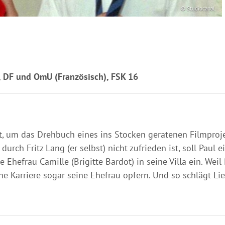
© Studiocanal
n, DF und OmU (Französisch), FSK 16
iert, um das Drehbuch eines ins Stocken geratenen Filmpro
urch Fritz Lang (er selbst) nicht zufrieden ist, soll Paul
ve Ehefrau Camille (Brigitte Bardot) in seine Villa ein. W
ne Karriere sogar seine Ehefrau opfern. Und so schlägt L