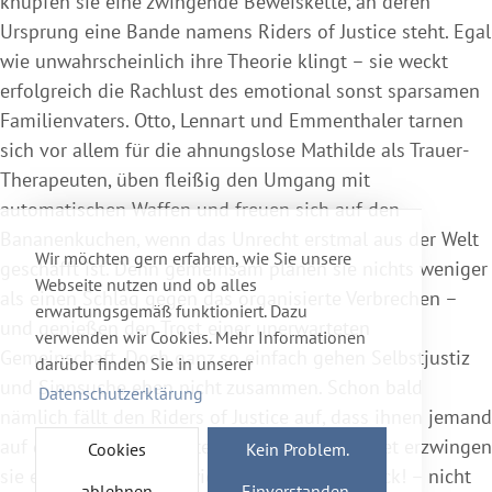
knüpfen sie eine zwingende Beweiskette, an deren
Ursprung eine Bande namens Riders of Justice steht. Egal
wie unwahrscheinlich ihre Theorie klingt – sie weckt
erfolgreich die Rachlust des emotional sonst sparsamen
Familienvaters. Otto, Lennart und Emmenthaler tarnen
sich vor allem für die ahnungslose Mathilde als Trauer-
Therapeuten, üben fleißig den Umgang mit
automatischen Waffen und freuen sich auf den
Bananenkuchen, wenn das Unrecht erstmal aus der Welt
Wir möchten gern erfahren, wie Sie unsere
geschafft ist. Denn gemeinsam planen sie nichts weniger
Webseite nutzen und ob alles
als einen Schlag gegen das organisierte Verbrechen –
erwartungsgemäß funktioniert. Dazu
und genießen den Trost einer unerwarteten
verwenden wir Cookies. Mehr Informationen
Gemeinschaft. Doch ganz so einfach gehen Selbstjustiz
darüber finden Sie in unserer
und Sinnsuche eben nicht zusammen. Schon bald
Datenschutzerklärung
nämlich fällt den Riders of Justice auf, dass ihnen jemand
auf der Spur ist. Bis unter die Zähne bewaffnet erzwingen
Cookies
Kein Problem.
sie einen Showdown, wie man ihn – zum Glück! – nicht
ablehnen
Einverstanden.