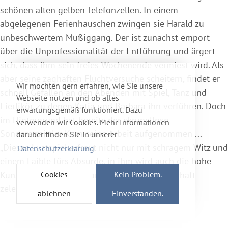
schönen alten gelben Telefonzellen. In einem
abgelegenen Ferienhäuschen zwingen sie Harald zu
unbeschwertem Müßiggang. Der ist zunächst empört
über die Unprofessionalität der Entführung und ärgert
sich, dass ihm sein freies Wochenende vermiest wird. Als
aber seine zaghaften Fluchtversuche scheitern, findet er
Wir möchten gern erfahren, wie Sie unsere
schnell Gefallen an den Abenden mit Spiel, Tanz und
Webseite nutzen und ob alles
Eierlikör, zu denen Katja und Barbara ihn verführen. Doch
erwartungsgemäß funktioniert. Dazu
im Hintergrund hat bereits der skrupellose
verwenden wir Cookies. Mehr Informationen
Sonderermittler Korn seine Arbeit aufgenommen ...
darüber finden Sie in unserer
„Dieses Lustspiel erfreut nicht nur mit schrägem Witz und
Datenschutzerklärung
einem Faible fürs Absurde, in ihm wird auch die hohe
Kunst der Slow-Burn-Komik geradezu meisterhaft
Cookies
Kein Problem.
zelebriert.“ (tip Berlin)
ablehnen
Einverstanden.