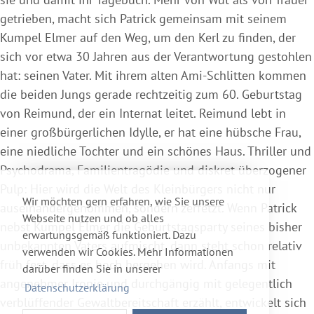
getrieben, macht sich Patrick gemeinsam mit seinem
Kumpel Elmer auf den Weg, um den Kerl zu finden, der
sich vor etwa 30 Jahren aus der Verantwortung gestohlen
hat: seinen Vater. Mit ihrem alten Ami-Schlitten kommen
die beiden Jungs gerade rechtzeitig zum 60. Geburtstag
von Reimund, der ein Internat leitet. Reimund lebt in
einer großbürgerlichen Idylle, er hat eine hübsche Frau,
eine niedliche Tochter und ein schönes Haus. Thriller und
Psychodrama, Familientragödie und diskret überzogener
Pulp: Hier wird die Welt des Kleinbürgers nicht nur
Wir möchten gern erfahren, wie Sie unsere
auseinandergenommen, sondern zerfetzt. Wenn Patrick
Webseite nutzen und ob alles
nebst Kumpel Elmer die Geburtstagsparty seines bisher
erwartungsgemäß funktioniert. Dazu
unbekannten Vaters aufmischt, dann steht schon relativ
verwenden wir Cookies. Mehr Informationen
früh fest, dass es hoch hergehen wird. Anfangs mit
darüber finden Sie in unserer
angenehmer Ironie und durchgängig mit gelegentlich
Datenschutzerklärung
verblüffender Gewaltbereitschaft erzählt, entwickelt sich