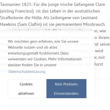
Tasmanien 1825: Für die junge irische Gefangene Clare
(aisling Franciosi) ist das Leben in der australischen
Strafkolonie die Hölle. Als Leibeigene von Leutnant
Hawkins (Sam Claflin) ist sie permanentem Missbrauch
ausgesetzt und muss schließlich sogar mitansehen, wie
ihre Familie grausam ermordet wird. Getrieben von ihrem
Wir möchten gern erfahren, wie Sie unsere
Wunsch nach Vergeltung, will sie ihren Peiniger und seine
Webseite nutzen und ob alles
Spießgesellen zur Strecke zu bringen. Unterstützt wird
erwartungsgemäß funktioniert. Dazu
Clare dabei von einem einheimischen Fährtenleser, mit
verwenden wir Cookies. Mehr Informationen
dem sie das Schicksal der Entrechteten und den Durst
darüber finden Sie in unserer
nach Rache teilt.
Datenschutzerklärung
Cookies
Kein Problem.
ablehnen
Einverstanden.