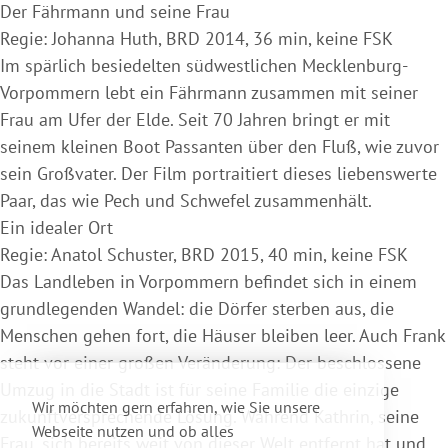
Der Fährmann und seine Frau
Regie: Johanna Huth, BRD 2014, 36 min, keine FSK
Im spärlich besiedelten südwestlichen Mecklenburg-
Vorpommern lebt ein Fährmann zusammen mit seiner
Frau am Ufer der Elde. Seit 70 Jahren bringt er mit
seinem kleinen Boot Passanten über den Fluß, wie zuvor
sein Großvater. Der Film portraitiert dieses liebenswerte
Paar, das wie Pech und Schwefel zusammenhält.
Ein idealer Ort
Regie: Anatol Schuster, BRD 2015, 40 min, keine FSK
Das Landleben in Vorpommern befindet sich in einem
grundlegenden Wandel: die Dörfer sterben aus, die
Menschen gehen fort, die Häuser bleiben leer. Auch Frank
steht vor einer großen Veränderung: Der beschlossene
Umzug in die Stadt ist für seine Familie die einzige
Wir möchten gern erfahren, wie Sie unsere
zukunftversprechende Lösung. Während Kathrin, seine
Webseite nutzen und ob alles
Frau, sich bereits weit von dieser Welt entfernt hat und