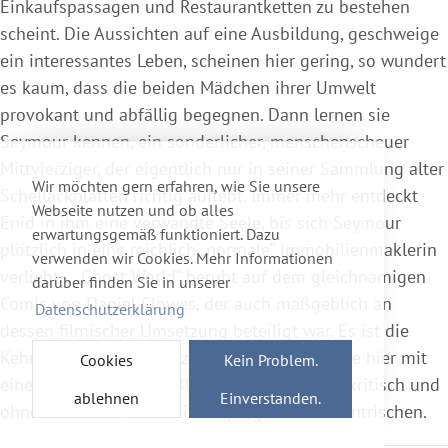
Einkaufspassagen und Restaurantketten zu bestehen
scheint. Die Aussichten auf eine Ausbildung, geschweige
ein interessantes Leben, scheinen hier gering, so wundert
es kaum, dass die beiden Mädchen ihrer Umwelt
provokant und abfällig begegnen. Dann lernen sie
Seymour kennen, ein sonderlicher, menschenscheuer
Mittvierziger, der eigentlich nur in seiner Sammlung alter
Wir möchten gern erfahren, wie Sie unsere
Schellackplatten richtig auflebt. Immer mehr entdeckt
Webseite nutzen und ob alles
Enid in ihm eine verwandte Seele, bis sich Seymour
erwartungsgemäß funktioniert. Dazu
plötzlich in eine reichlich „normale“ Immobilienmaklerin
verwenden wir Cookies. Mehr Informationen
verliebt… „Ghost World“ beruht auf dem gleichnamigen
darüber finden Sie in unserer
Comic von Daniel Clowes, der auch maßgeblich an
Datenschutzerklärung
dessen filmischer Umsetzung beteiligt war. Es ist die
Kehrseite der unbegrenzten Möglichkeiten, die hier mit
Cookies
Kein Problem.
einem sehr speziellen Blick betrachtet wird - kritisch und
ablehnen
Einverstanden.
ohne Illusionen, aber mit Vergnügen am Exzentrischen.