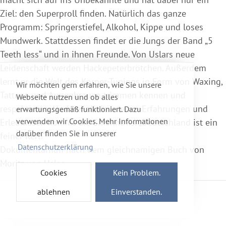
Ziel: den Superproll finden. Natürlich das ganze
Programm: Springerstiefel, Alkohol, Kippe und loses
Mundwerk. Stattdessen findet er die Jungs der Band „5
Teeth less“ und in ihnen Freunde. Von Uslars neue
Leidenschaft werden Hackepeterbrötchen. Außerdem
lernt er die Welt des Körper-Tunings in Form von Waxing,
Wir möchten gern erfahren, wie Sie unsere
Tattoos und Augenbrauen trimmen kennen und
Webseite nutzen und ob alles
respektieren. Und bei all den neuen Erfahrungen und
erwartungsgemäß funktioniert. Dazu
verwenden wir Cookies. Mehr Informationen
Erlebnissen kommt die Erkenntnis: „Deutschland ist ein
darüber finden Sie in unserer
feiner Kerl!“
Datenschutzerklärung
Dokumentarfilm nach dem gleichnamigen Buch von
Moritz von Uslar.
Cookies
Kein Problem.
ablehnen
Einverstanden.