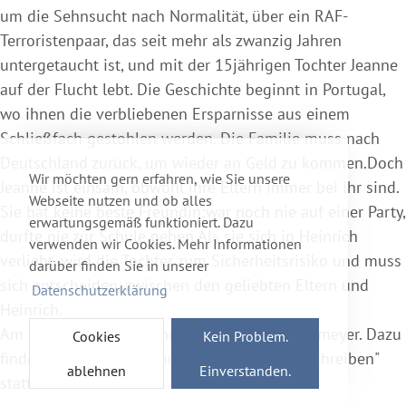
um die Sehnsucht nach Normalität, über ein RAF-
Terroristenpaar, das seit mehr als zwanzig Jahren
untergetaucht ist, und mit der 15jährigen Tochter Jeanne
auf der Flucht lebt. Die Geschichte beginnt in Portugal,
wo ihnen die verbliebenen Ersparnisse aus einem
Schließfach gestohlen werden. Die Familie muss nach
Deutschland zurück, um wieder an Geld zu kommen.Doch
Wir möchten gern erfahren, wie Sie unsere
Jeanne ist einsam, obwohl ihre Eltern immer bei ihr sind.
Webseite nutzen und ob alles
Sie hat keine beste Freundin;war noch nie auf einer Party,
erwartungsgemäß funktioniert. Dazu
durfte nie zur Schule gehen.Als sie sich in Heinrich
verwenden wir Cookies. Mehr Informationen
verliebt, wird die Tochter zum Sicherheitsrisiko und muss
darüber finden Sie in unserer
sich entscheiden: zwischen den geliebten Eltern und
Datenschutzerklärung
Heinrich.
Am 15.03.02 mit Einführung durch Jan Distelmeyer. Dazu
Cookies
Kein Problem.
findet am 16.03. der Workshop "Über Filme schreiben"
ablehnen
Einverstanden.
statt.