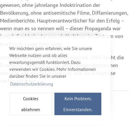
gewesen, ohne jahrelange Indoktrination der
Bevölkerung, ohne antisemitische Filme, Diffamierungen,
Medienberichte. Hauptverantwortlicher für den Erfolg –
wenn man es so nennen will – dieser Propaganda war
Joseph Goebbels, der nun als Verführer im Zentrum von
Joachim A. Langs Film steht.
Wir möchten gern erfahren, wie Sie unsere
Webseite nutzen und ob alles
Ungefähr von 1938 bis zum Kriegsende 1945 reicht die
erwartungsgemäß funktioniert. Dazu
Erzählung, die anhand von umfassenden Recherchen
verwenden wir Cookies. Mehr Informationen
versucht, ein möglichst genaues Bild der Ereignisse
darüber finden Sie in unserer
nachzuzeichnen.
Datenschutzerklärung
Cookies
Kein Problem.
ablehnen
Einverstanden.