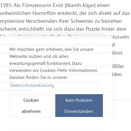
1985. Als Filmzensorin Enid (Niamh Algar) einen
unheimlichen Horrorfilm entdeckt, der sich direkt auf das
mysteriöse Verschwinden ihrer Schwester zu beziehen
scheint, entschließt sie sich dazu das Puzzle hinter dem
Film und seinem rätselhaften Regisseur zu entschlüsseln
- eine Suche, die die Grenzen zwischen Fiktion und
Wir möchten gern erfahren, wie Sie unsere
Realität auf erschreckende Weise verschwimmen lässt.
Webseite nutzen und ob alles
erwartungsgemäß funktioniert. Dazu
Durchdrungen von der glorreichen Ästhetik der 1980er
verwenden wir Cookies. Mehr Informationen
Jahre ist Censor ein blutiger Liebesbrief an die »Video
darüber finden Sie in unserer
Nasties«, oft verbotene Horror-Klassiker der
Datenschutzerklärung
Vergangenheit.
Cookies
Kein Problem.
ablehnen
Einverstanden.