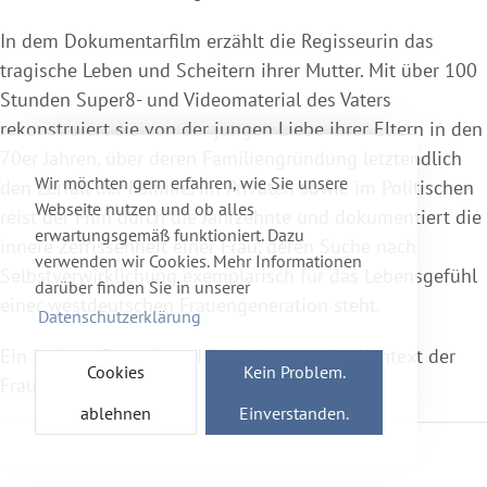
In dem Dokumentarfilm erzählt die Regisseurin das
tragische Leben und Scheitern ihrer Mutter. Mit über 100
Stunden Super8- und Videomaterial des Vaters
rekonstruiert sie von der jungen Liebe ihrer Eltern in den
70er Jahren, über deren Familiengründung letztendlich
Wir möchten gern erfahren, wie Sie unsere
den Zerfall der Familie. Im Privaten sowie im Politischen
Webseite nutzen und ob alles
reist der Film durch die Jahrzehnte und dokumentiert die
erwartungsgemäß funktioniert. Dazu
innere Zerrissenheit einer Frau, deren Suche nach
verwenden wir Cookies. Mehr Informationen
Selbstverwirklichung exemplarisch für das Lebensgefühl
darüber finden Sie in unserer
einer westdeutschen Frauengeneration steht.
Datenschutzerklärung
Ein intimes Portrait und Zeitdokument im Kontext der
Cookies
Kein Problem.
Frauenemanzipation.
ablehnen
Einverstanden.