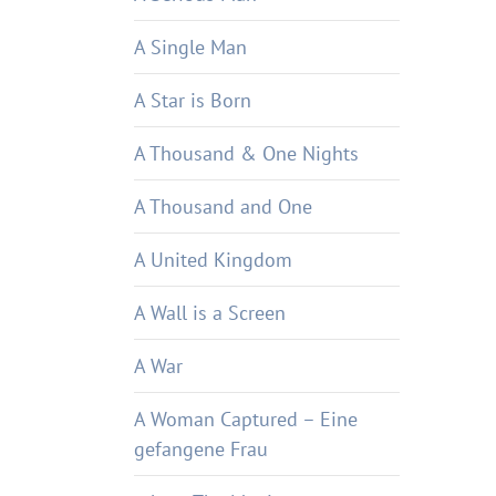
A Single Man
A Star is Born
A Thousand & One Nights
A Thousand and One
A United Kingdom
A Wall is a Screen
A War
A Woman Captured – Eine
gefangene Frau