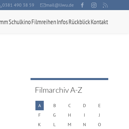
0381 490 38 59
mail@liwu.de
amm
Schulkino
Filmreihen
Infos
Rückblick
Kontakt
Filmarchiv A-Z
A
B
C
D
E
F
G
H
I
J
K
L
M
N
O