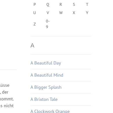
P
Q
R
S
T
U
V
W
X
Y
0-
Z
9
A
A Beautiful Day
A Beautiful Mind
lüsse
A Bigger Splash
, der
 kommt.
A Brixton Tale
s nicht
A Clockwork Orange