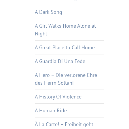
A Dark Song
A Girl Walks Home Alone at
Night
A Great Place to Call Home
A Guardia Di Una Fede
A Hero – Die verlorene Ehre
des Herrn Soltani
A History Of Violence
A Human Ride
À La Carte! – Freiheit geht