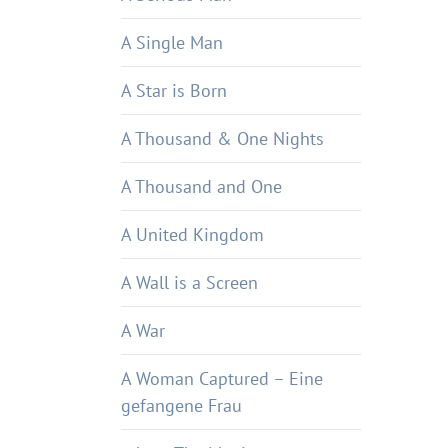
A Single Man
A Star is Born
A Thousand & One Nights
A Thousand and One
A United Kingdom
A Wall is a Screen
A War
A Woman Captured – Eine
gefangene Frau