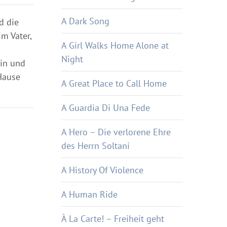
A Dark Song
d die
im Vater,
A Girl Walks Home Alone at
Night
ein und
 Hause
A Great Place to Call Home
A Guardia Di Una Fede
A Hero – Die verlorene Ehre
des Herrn Soltani
A History Of Violence
A Human Ride
À La Carte! – Freiheit geht