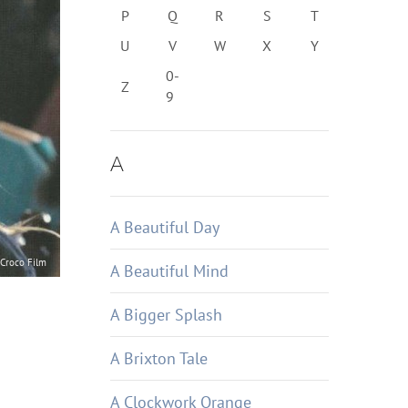
P
Q
R
S
T
U
V
W
X
Y
0-
Z
9
A
A Beautiful Day
Croco Film
A Beautiful Mind
A Bigger Splash
A Brixton Tale
A Clockwork Orange