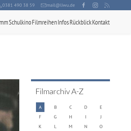
0381 490 38 59
mail@liwu.de
amm
Schulkino
Filmreihen
Infos
Rückblick
Kontakt
Filmarchiv A-Z
A
B
C
D
E
F
G
H
I
J
K
L
M
N
O