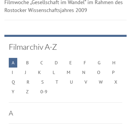
Filmwoche „Gesellschaft im Wandel“ im Rahmen des
Rostocker Wissenschaftsjahres 2009
Filmarchiv A-Z
A
B
C
D
E
F
G
H
I
J
K
L
M
N
O
P
Q
R
S
T
U
V
W
X
Y
Z
0-9
A