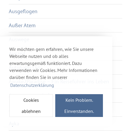
Ausgeflogen
Außer Atem
Auswege
Wir möchten gern erfahren, wie Sie unsere
Auszeit
Webseite nutzen und ob alles
erwartungsgemäß funktioniert. Dazu
Autobahn Ost
verwenden wir Cookies. Mehr Informationen
darüber finden Sie in unserer
Awake2Paradise – Ein Reiseführer ins Leben
Datenschutzerklärung
Away we go – Auf nach Irgendwo
Cookies
Kein Problem.
Axolotl Overkill
ablehnen
Einverstanden.
Ayka